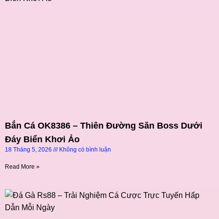
Bắn Cá OK8386 – Thiên Đường Săn Boss Dưới
Đáy Biển Khơi Ảo
18 Tháng 5, 2026
Không có bình luận
Read More »