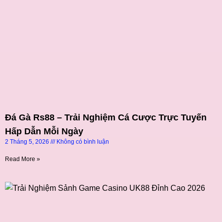
Đá Gà Rs88 – Trải Nghiệm Cá Cược Trực Tuyến
Hấp Dẫn Mỗi Ngày
2 Tháng 5, 2026
Không có bình luận
Read More »