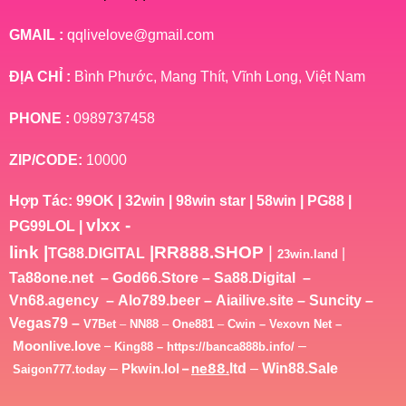
GMAIL :
qqlivelove@gmail.com
ĐỊA CHỈ :
Bình Phước, Mang Thít, Vĩnh Long, Việt Nam
PHONE :
0989737458
ZIP/CODE:
10000
Hợp Tác:
99OK
|
32win
|
98win star
|
58win
|
PG88
|
vlxx -
PG99LOL
|
link
|
|
RR888.SHOP
|
TG88.DIGITAL
|
23win.land
Ta88one.net
–
God66.Store
–
Sa88.Digital
–
Vn68.agency
–
Alo789.beer
–
Aiailive.
site –
Suncity
–
Vegas79
–
V7Bet
–
NN88
–
One881
–
Cwin
–
Vexovn Net
–
–
–
Moonlive.lov
e
King88
–
https://banca888b.info/
–
–
ne88.
ltd
–
Win88.Sale
Pkwin.lo
l
Saigon777.today