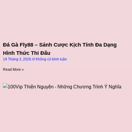
Đá Gà Fly88 – Sảnh Cược Kịch Tính Đa Dạng
Hình Thức Thi Đấu
19 Tháng 3, 2026
Không có bình luận
Read More »