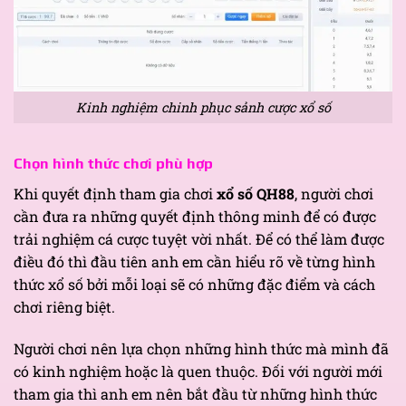
Kinh nghiệm chinh phục sảnh cược xổ số
Chọn hình thức chơi phù hợp
Khi quyết định tham gia chơi
xổ số QH88
, người chơi
cần đưa ra những quyết định thông minh để có được
trải nghiệm cá cược tuyệt vời nhất. Để có thể làm được
điều đó thì đầu tiên anh em cần hiểu rõ về từng hình
thức xổ số bởi mỗi loại sẽ có những đặc điểm và cách
chơi riêng biệt.
Người chơi nên lựa chọn những hình thức mà mình đã
có kinh nghiệm hoặc là quen thuộc. Đối với người mới
tham gia thì anh em nên bắt đầu từ những hình thức