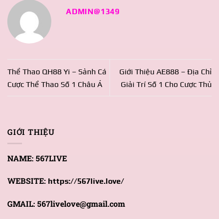
ADMIN@1349
Thể Thao QH88 Yi – Sảnh Cá
Giới Thiệu AE888 – Địa Chỉ
Cược Thể Thao Số 1 Châu Á
Giải Trí Số 1 Cho Cược Thủ
GIỚI THIỆU
NAME: 567LIVE
WEBSITE:
https://567live.love/
GMAIL: 567livelove@gmail.com