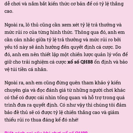
dễ chơi và nắm bắt kiến thức cơ bản để có tỷ lệ thắng
cao.
Ngoài ra, lô thủ cũng cần xem xét tỷ lệ trả thưởng và
mức rủi ro của từng hình thức. Thông qua đó, anh em
cần cân nhắc giữa tỷ lệ trả thưởng và mức rủi ro bởi
yếu tố này sẽ ảnh hưởng đến quyết định cá cược. Do
đó, anh em nên thiết lập một chiến lược quản lý vốn để
giữ cho trải nghiệm cá cược
xổ số QH88
ổn định và bảo
vệ túi tiền cá nhân.
Ngoài ra, anh em cũng đừng quên tham khảo ý kiến
chuyên gia và đọc đánh giá từ những người chơi khác
có thể có được cái nhìn tổng quan và hỗ trợ trong quá
trình đưa ra quyết định. Có như vậy thì chúng tôi đảm
bảo đề thủ sẽ có được tỷ lệ chiến thắng cao và giảm
thiểu rủi ro thua đáng kể đó nhé!